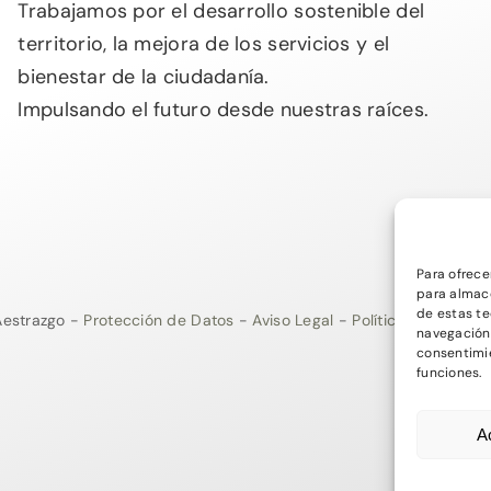
Trabajamos por el desarrollo sostenible del
territorio, la mejora de los servicios y el
bienestar de la ciudadanía.
Impulsando el futuro desde nuestras raíces.
Para ofrece
para almace
de estas t
estrazgo -
Protección de Datos
-
Aviso Legal
-
Política de Privac
navegación o
consentimie
funciones.
A