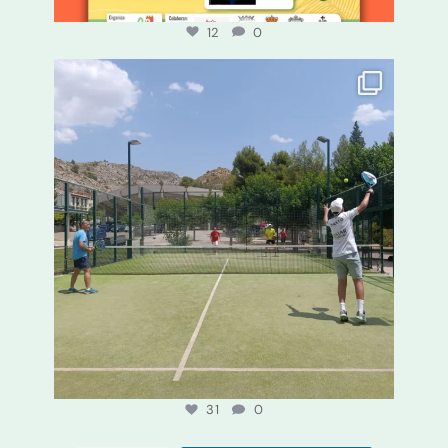
12
0
¡𝐂𝐚𝐬𝐭𝐞𝐥𝐥𝐨𝐭𝐞 𝐡𝐚 𝐚𝐜𝐨𝐠𝐢𝐝𝐨
...
31
0
31
0