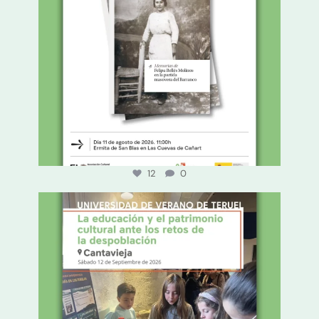
12
0
Está abierta la inscripción a un nuevo curso de
...
16
0