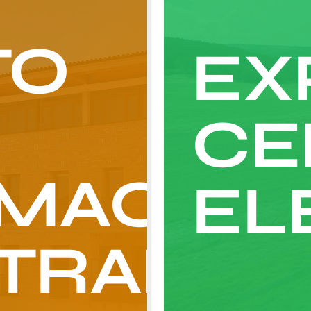
TO
EX
CE
RMACIÓN
EL
TRAL