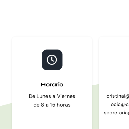
Horario
De Lunes a Viernes
cristina
ocic@c
de
8 a 15 horas
secretari