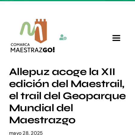
Skip
to
content
Toggle
Navigat
Inicio
Allepuz acoge la XII
edición del Maestrail,
Quienes somos
el trail del Geoparque
Mundial del
Departamentos
Maestrazgo
Actualidad
mayo 28, 2025