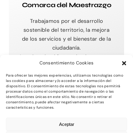
Comarca del Maestrazgo
Trabajamos por el desarrollo
sostenible del territorio, la mejora
de los servicios y el bienestar de la
ciudadanía.
Impulsando el futuro desde nuestras
Consentimiento Cookies
raíces.
Para ofrecer las mejores experiencias, utilizamos tecnologías como
las cookies para almacenar y/o acceder a la información del
dispositivo. El consentimiento de estas tecnologías nos permitirá
procesar datos como el comportamiento de navegación o las
Toggle
identificaciones únicas en este sitio. No consentir o retirar el
Navigation
consentimiento, puede afectar negativamente a ciertas
características y funciones.
Inicio
2026 - Comarca del MAestrazgo -
Protección
Aceptar
de Datos
-
Aviso Legal
-
Política de Privacidad
Quienes somos
-
Política de Cookies