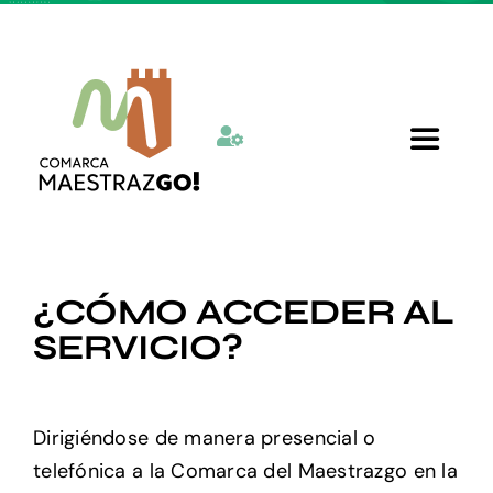
Skip
to
content
Toggle
Navigat
Inicio
¿CÓMO ACCEDER AL
Quienes somos
SERVICIO?
Departamentos
Dirigiéndose de manera presencial o
Actualidad
telefónica a la Comarca del Maestrazgo en la