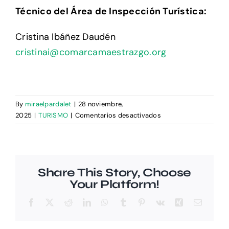
Técnico del Área de Inspección Turística:
Cristina Ibáñez Daudén
cristinai@comarcamaestrazgo.org
By
miraelpardalet
|
28 noviembre,
en
2025
|
TURISMO
|
Comentarios desactivados
¿CÓMO
ACCEDER
AL
SERVICIO?
Share This Story, Choose
Your Platform!
Facebook
X
Reddit
LinkedIn
WhatsApp
Tumblr
Pinterest
Vk
Xing
Email