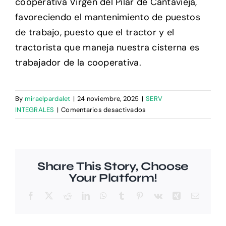
cooperativa Virgen del Pilar de Cantavieja,
favoreciendo el mantenimiento de puestos
de trabajo, puesto que el tractor y el
tractorista que maneja nuestra cisterna es
trabajador de la cooperativa.
By
miraelpardalet
|
24 noviembre, 2025
|
SERV
en
INTEGRALES
|
Comentarios desactivados
Infraestructuras
y
medios
de
Share This Story, Choose
la
Your Platform!
empresa
Facebook
X
Reddit
LinkedIn
WhatsApp
Tumblr
Pinterest
Vk
Xing
Email