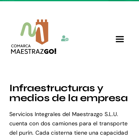
Skip
to
content
Toggle
Navigat
Inicio
Infraestructuras y
Quienes somos
medios de la empresa
Departamentos
Servicios Integrales del Maestrazgo S.L.U.
cuenta con dos camiones para el transporte
Actualidad
del purín. Cada cisterna tiene una capacidad