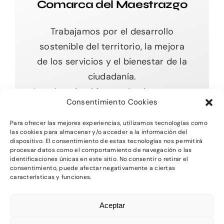
Comarca del Maestrazgo
Trabajamos por el desarrollo
sostenible del territorio, la mejora
de los servicios y el bienestar de la
ciudadanía.
Impulsando el futuro desde nuestras
Consentimiento Cookies
raíces.
Para ofrecer las mejores experiencias, utilizamos tecnologías como
las cookies para almacenar y/o acceder a la información del
dispositivo. El consentimiento de estas tecnologías nos permitirá
procesar datos como el comportamiento de navegación o las
Toggle
identificaciones únicas en este sitio. No consentir o retirar el
Navigation
consentimiento, puede afectar negativamente a ciertas
características y funciones.
Inicio
2026 - Comarca del MAestrazgo -
Protección
Aceptar
de Datos
-
Aviso Legal
-
Política de Privacidad
Quienes somos
-
Política de Cookies