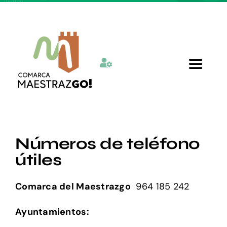
Skip
to
content
Toggle
Navigat
Inicio
Números de teléfono
Quienes somos
útiles
Departamentos
Comarca del Maestrazgo
964 185 242
Ayuntamientos:
Actualidad