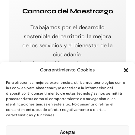
Comarca del Maestrazgo
Trabajamos por el desarrollo
sostenible del territorio, la mejora
de los servicios y el bienestar de la
ciudadanía.
Impulsando el futuro desde nuestras
Consentimiento Cookies
raíces.
Para ofrecer las mejores experiencias, utilizamos tecnologías como
las cookies para almacenar y/o acceder a la información del
dispositivo. El consentimiento de estas tecnologías nos permitirá
procesar datos como el comportamiento de navegación o las
Toggle
identificaciones únicas en este sitio. No consentir o retirar el
Navigation
consentimiento, puede afectar negativamente a ciertas
características y funciones.
Inicio
2026 - Comarca del MAestrazgo -
Protección
Aceptar
de Datos
-
Aviso Legal
-
Política de Privacidad