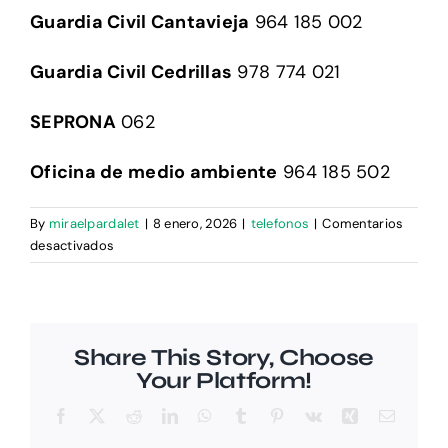
Guardia Civil Cantavieja
964 185 002
Guardia Civil Cedrillas
978 774 021
SEPRONA
062
Oficina de medio ambiente
964 185 502
By
miraelpardalet
|
8 enero, 2026
|
telefonos
|
Comentarios
en
desactivados
Números
de
teléfono
útiles
Share This Story, Choose
Your Platform!
Facebook
X
Reddit
LinkedIn
WhatsApp
Tumblr
Pinterest
Vk
Xing
Email