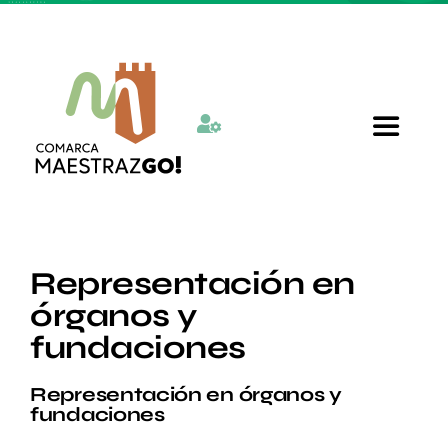
Skip
to
content
Toggle
Navigat
Inicio
Representación en
Quienes somos
órganos y
fundaciones
Departamentos
Representación en órganos y
fundaciones
Actualidad