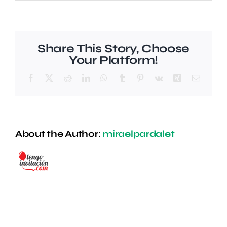
Representación
en
órganos
y
Share This Story, Choose
fundaciones
Your Platform!
Facebook
X
Reddit
LinkedIn
WhatsApp
Tumblr
Pinterest
Vk
Xing
Email
About the Author:
miraelpardalet