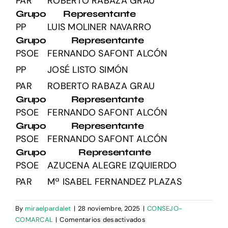
PAR
ROBERTO RABAZA GRAU
Grupo
Representante
PP
LUIS MOLINER NAVARRO
Grupo
Representante
PSOE
FERNANDO SAFONT ALCÓN
PP
JOSÉ LISTO SIMÓN
PAR
ROBERTO RABAZA GRAU
Grupo
Representante
PSOE
FERNANDO SAFONT ALCÓN
Grupo
Representante
PSOE
FERNANDO SAFONT ALCÓN
Grupo
Representante
PSOE
AZUCENA ALEGRE IZQUIERDO
PAR
Mª ISABEL FERNANDEZ PLAZAS
By
miraelpardalet
|
28 noviembre, 2025
|
CONSEJO-
en
COMARCAL
|
Comentarios desactivados