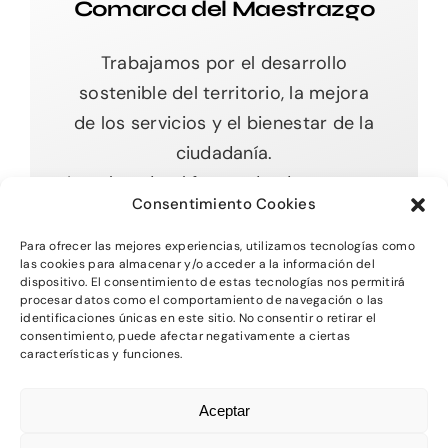
Comarca del Maestrazgo
Trabajamos por el desarrollo
sostenible del territorio, la mejora
de los servicios y el bienestar de la
ciudadanía.
Impulsando el futuro desde nuestras
Consentimiento Cookies
raíces.
Para ofrecer las mejores experiencias, utilizamos tecnologías como
las cookies para almacenar y/o acceder a la información del
dispositivo. El consentimiento de estas tecnologías nos permitirá
procesar datos como el comportamiento de navegación o las
Toggle
identificaciones únicas en este sitio. No consentir o retirar el
Navigation
consentimiento, puede afectar negativamente a ciertas
características y funciones.
Inicio
2026 - Comarca del MAestrazgo -
Protección
Aceptar
de Datos
-
Aviso Legal
-
Política de Privacidad
Quienes somos
-
Política de Cookies