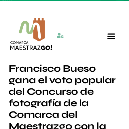
Skip
to
content
Toggle
Navigat
Inicio
Francisco Bueso
gana el voto popular
Quienes somos
del Concurso de
fotografía de la
Departamentos
Comarca del
Actualidad
Maestrazgo con la