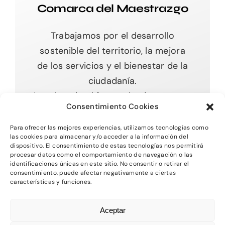
Comarca del Maestrazgo
Trabajamos por el desarrollo
sostenible del territorio, la mejora
de los servicios y el bienestar de la
ciudadanía.
Impulsando el futuro desde nuestras
Consentimiento Cookies
raíces.
Para ofrecer las mejores experiencias, utilizamos tecnologías como
las cookies para almacenar y/o acceder a la información del
dispositivo. El consentimiento de estas tecnologías nos permitirá
procesar datos como el comportamiento de navegación o las
Toggle
identificaciones únicas en este sitio. No consentir o retirar el
Navigation
consentimiento, puede afectar negativamente a ciertas
características y funciones.
Inicio
2026 - Comarca del MAestrazgo -
Protección
Aceptar
de Datos
-
Aviso Legal
-
Política de Privacidad
Quienes somos
-
Política de Cookies