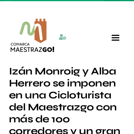
Skip
to
content
Toggle
Navigat
Inicio
Izán Monroig y Alba
Herrero se imponen
Quienes somos
en una Cicloturista
del Maestrazgo con
Departamentos
más de 100
Actualidad
corredores y un gran