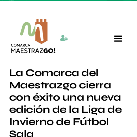
Skip
to
content
Toggle
Navigat
Inicio
La Comarca del
Maestrazgo cierra
Quienes somos
con éxito una nueva
edición de la Liga de
Departamentos
Invierno de Fútbol
Actualidad
Sala