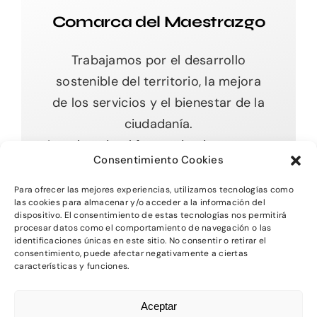
Comarca del Maestrazgo
Trabajamos por el desarrollo
sostenible del territorio, la mejora
de los servicios y el bienestar de la
ciudadanía.
Impulsando el futuro desde nuestras
Consentimiento Cookies
raíces.
Para ofrecer las mejores experiencias, utilizamos tecnologías como
las cookies para almacenar y/o acceder a la información del
dispositivo. El consentimiento de estas tecnologías nos permitirá
procesar datos como el comportamiento de navegación o las
Toggle
identificaciones únicas en este sitio. No consentir o retirar el
Navigation
consentimiento, puede afectar negativamente a ciertas
características y funciones.
Inicio
2026 - Comarca del MAestrazgo -
Protección
Aceptar
de Datos
-
Aviso Legal
-
Política de Privacidad
Quienes somos