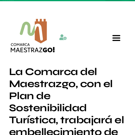
Skip
to
content
Toggle
Navigat
Inicio
La Comarca del
Maestrazgo, con el
Quienes somos
Plan de
Sostenibilidad
Departamentos
Turística, trabajará el
Actualidad
embellecimiento de