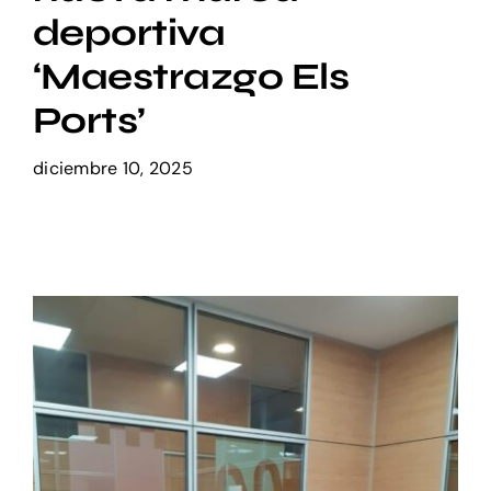
deportiva
Setas
‘Maestrazgo Els
Ports’
Contacto
diciembre 10, 2025