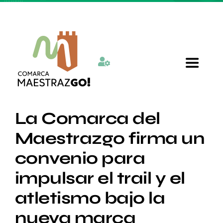
Skip
to
content
Toggle
Navigat
Inicio
La Comarca del
Maestrazgo firma un
Quienes somos
convenio para
impulsar el trail y el
Departamentos
atletismo bajo la
Actualidad
nueva marca