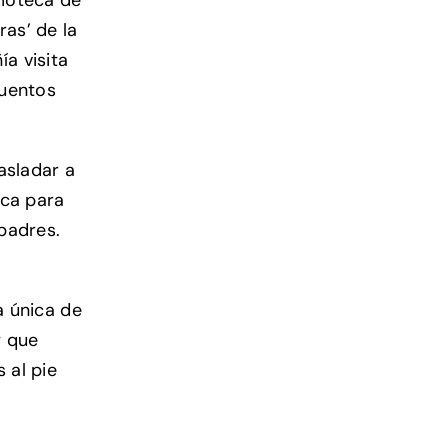
ras’ de la
a visita
cuentos
asladar a
eca para
padres.
a única de
y que
 al pie