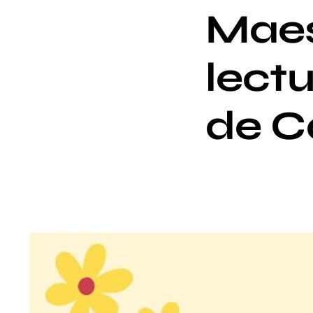
Maes
lectu
de C