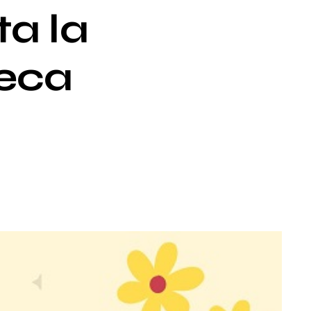
a la
teca