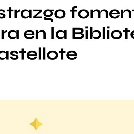
trazgo foment
ra en la Biblio
astellote