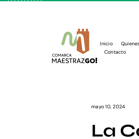
Skip
to
content
Inicio
Quiene
Contacto
mayo 10, 2024
La C