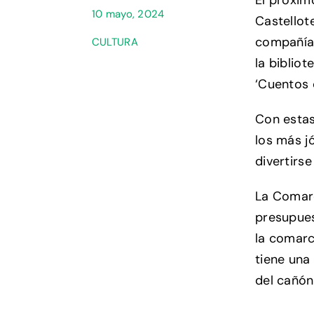
10 mayo, 2024
Castellot
compañía 
CULTURA
la biblio
‘Cuentos 
Con estas
los más jó
divertirs
La Comarc
presupues
la comarc
tiene una
del cañón