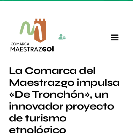
Skip
to
content
Toggle
Navigat
Inicio
La Comarca del
Maestrazgo impulsa
Quienes somos
«De Tronchón», un
innovador proyecto
Departamentos
de turismo
Actualidad
etnológico