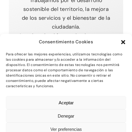
Trabajamos por el desarrollo
sostenible del territorio, la mejora
de los servicios y el bienestar de la
ciudadanía.
Impulsando el futuro desde nuestras
Consentimiento Cookies
raíces.
Para ofrecer las mejores experiencias, utilizamos tecnologías como
las cookies para almacenar y/o acceder a la información del
dispositivo. El consentimiento de estas tecnologías nos permitirá
procesar datos como el comportamiento de navegación o las
Toggle
identificaciones únicas en este sitio. No consentir o retirar el
Navigation
consentimiento, puede afectar negativamente a ciertas
características y funciones.
Inicio
2026 - Comarca del MAestrazgo -
Protección
Aceptar
de Datos
-
Aviso Legal
-
Política de Privacidad
Quienes somos
-
Política de Cookies
Denegar
Departamentos
Ver preferencias