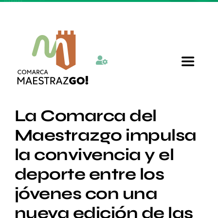
Skip
to
content
Toggle
Navigat
Inicio
La Comarca del
Maestrazgo impulsa
Quienes somos
la convivencia y el
deporte entre los
Departamentos
jóvenes con una
Actualidad
nueva edición de las