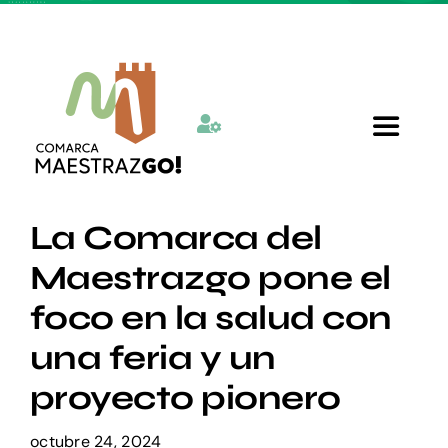
Skip
to
content
Toggle
Navigat
Inicio
La Comarca del
Maestrazgo pone el
Quienes somos
foco en la salud con
una feria y un
Departamentos
proyecto pionero
Actualidad
octubre 24, 2024