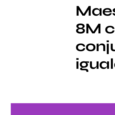
Maes
8M c
conju
igua