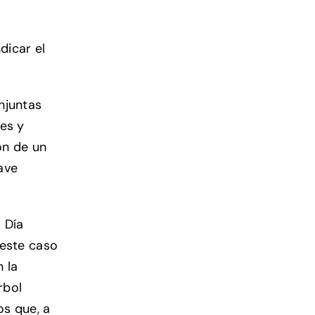
dicar el
njuntas
es y
ón de un
ave
l Día
 este caso
 la
rbol
os que, a