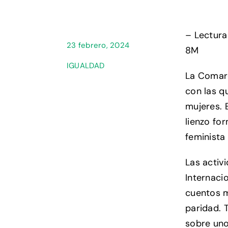
– Lectura
23 febrero, 2024
8M
IGUALDAD
La Comarc
con las q
mujeres. 
lienzo fo
feminista 
Las activi
Internacio
cuentos m
paridad. 
sobre uno