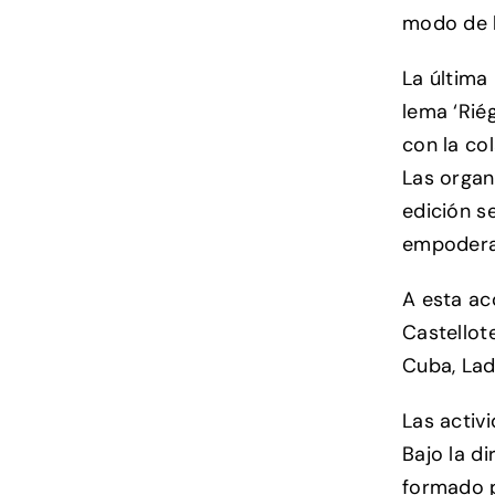
modo de h
La última
lema ‘Rié
con la co
Las organ
edición s
empodera
A esta ac
Castellote
Cuba, Lad
Las activ
Bajo la d
formado p