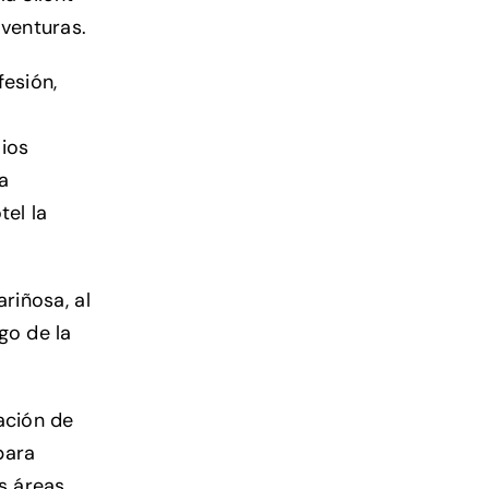
venturas.
fesión,
mios
a
tel la
riñosa, al
go de la
ación de
para
s áreas