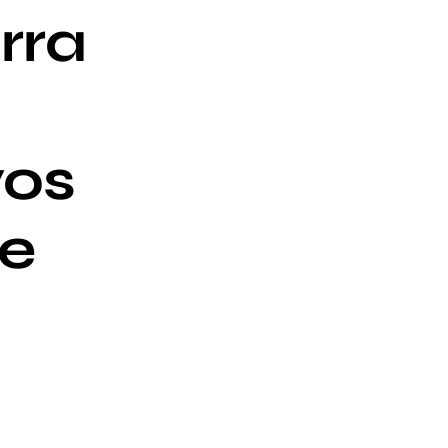
rra
vos
e