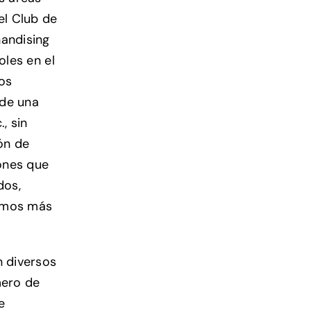
el Club de
handising
oles en el
los
 de una
, sin
ión de
iones que
dos,
ramos más
n diversos
mero de
e