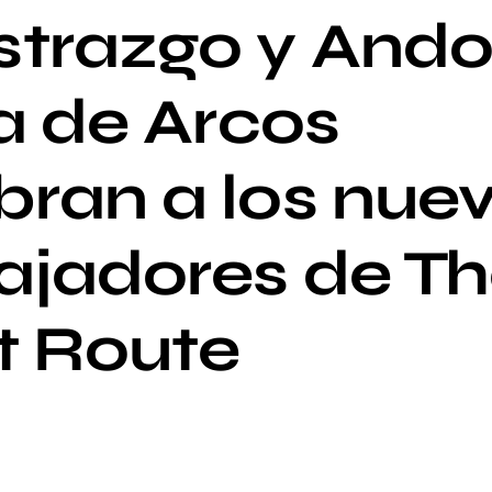
trazgo y Ando
ra de Arcos
ran a los nue
jadores de Th
nt Route