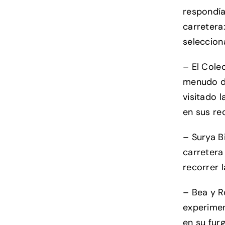
respondía
carretera:
seleccion
– El Cole
menudo de
visitado 
en sus re
– Surya B
carretera
recorrer l
– Bea y R
experimen
en su furg