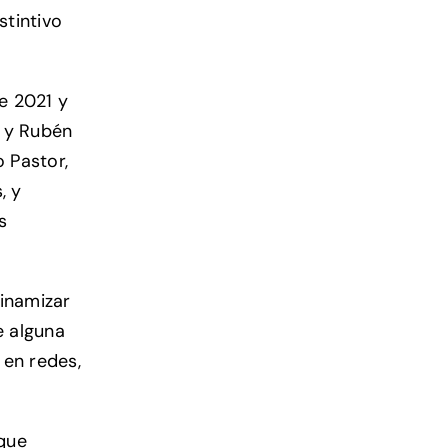
stintivo
e 2021 y
o y Rubén
o Pastor,
, y
s
dinamizar
e alguna
 en redes,
 que