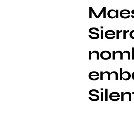
Maes
Sier
nomb
emba
Sile