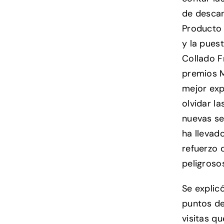
de descan
Producto 
y la puest
Collado F
premios M
mejor expe
olvidar l
nuevas se
ha llevad
refuerzo 
peligroso
Se explic
puntos de
visitas q