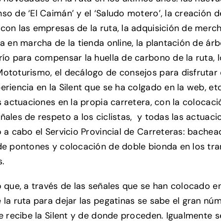
so de ‘El Caimán’ y el ‘Saludo motero’, la creación d
con las empresas de la ruta, la adquisición de merc
a en marcha de la tienda online, la plantación de árb
río para compensar la huella de carbono de la ruta, 
ototurismo, el decálogo de consejos para disfrutar
riencia en la Silent que se ha colgado en la web, etc.
as actuaciones en la propia carretera, con la colocac
ñales de respeto a los ciclistas, y todas las actuac
o a cabo el Servicio Provincial de Carreteras: bachea
de pontones y colocación de doble bionda en los t
s.
ó que, a través de las señales que se han colocado e
 la ruta para dejar las pegatinas se sabe el gran nú
ue recibe la Silent y de donde proceden. Igualmente s