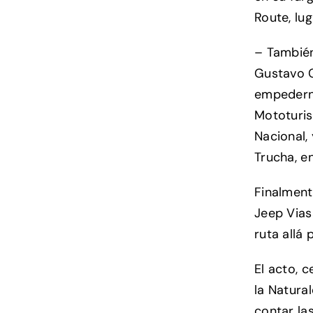
Route, lu
– También
Gustavo C
empederni
Mototuris
Nacional,
Trucha, en
Finalment
Jeep Vias
ruta allá
El acto, 
la Natural
contar la