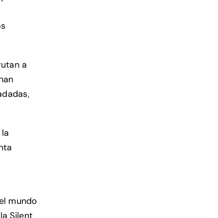
os
rutan a
 han
fadadas,
 la
nta
 el mundo
la Silent