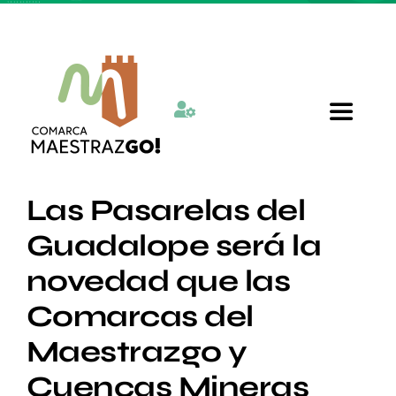
Skip
to
content
Toggle
Navigat
Inicio
Las Pasarelas del
Guadalope será la
Quienes somos
novedad que las
Comarcas del
Departamentos
Maestrazgo y
Actualidad
Cuencas Mineras