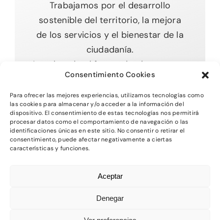
Trabajamos por el desarrollo
sostenible del territorio, la mejora
de los servicios y el bienestar de la
ciudadanía.
Impulsando el futuro desde nuestras
Consentimiento Cookies
raíces.
Para ofrecer las mejores experiencias, utilizamos tecnologías como
las cookies para almacenar y/o acceder a la información del
dispositivo. El consentimiento de estas tecnologías nos permitirá
procesar datos como el comportamiento de navegación o las
Toggle
identificaciones únicas en este sitio. No consentir o retirar el
Navigation
consentimiento, puede afectar negativamente a ciertas
características y funciones.
Inicio
2026 - Comarca del MAestrazgo -
Protección
Aceptar
de Datos
-
Aviso Legal
-
Política de Privacidad
Quienes somos
-
Política de Cookies
Denegar
Departamentos