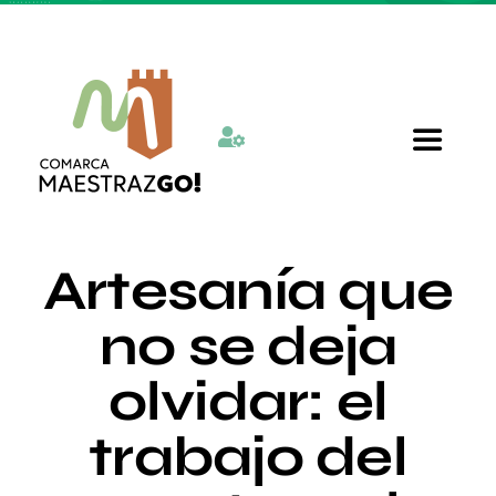
Skip
to
content
Toggle
Navigat
Inicio
Artesanía que
Quienes somos
no se deja
olvidar: el
Departamentos
trabajo del
Actualidad