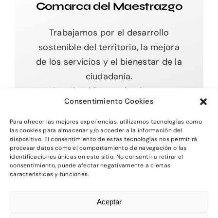
Comarca del Maestrazgo
Trabajamos por el desarrollo
sostenible del territorio, la mejora
de los servicios y el bienestar de la
ciudadanía.
Impulsando el futuro desde nuestras
Consentimiento Cookies
raíces.
Para ofrecer las mejores experiencias, utilizamos tecnologías como
las cookies para almacenar y/o acceder a la información del
dispositivo. El consentimiento de estas tecnologías nos permitirá
procesar datos como el comportamiento de navegación o las
Toggle
identificaciones únicas en este sitio. No consentir o retirar el
Navigation
consentimiento, puede afectar negativamente a ciertas
características y funciones.
Inicio
2026 - Comarca del MAestrazgo -
Protección
Aceptar
de Datos
-
Aviso Legal
-
Política de Privacidad
Quienes somos
-
Política de Cookies