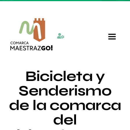
Skip
to
content
Toggle
Navigat
Inicio
Bicicleta y
Quienes somos
Senderismo
de la comarca
Departamentos
del
Actualidad