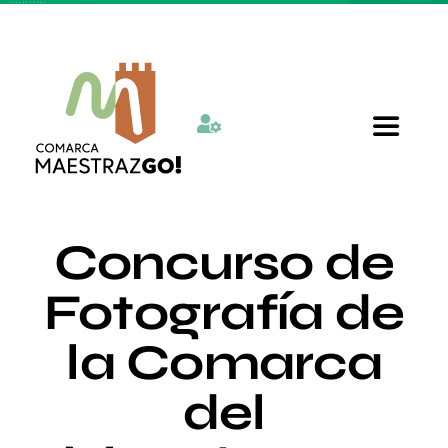
Skip
to
content
Toggle
Navigat
Inicio
Concurso de
Quienes somos
Fotografía de
la Comarca
Departamentos
del
Actualidad