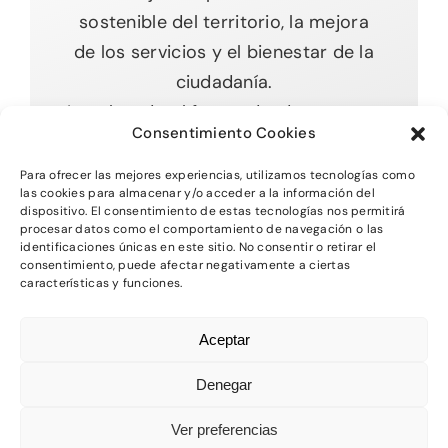
sostenible del territorio, la mejora
de los servicios y el bienestar de la
ciudadanía.
Impulsando el futuro desde nuestras
Consentimiento Cookies
raíces.
Para ofrecer las mejores experiencias, utilizamos tecnologías como
las cookies para almacenar y/o acceder a la información del
dispositivo. El consentimiento de estas tecnologías nos permitirá
procesar datos como el comportamiento de navegación o las
Toggle
identificaciones únicas en este sitio. No consentir o retirar el
Navigation
consentimiento, puede afectar negativamente a ciertas
características y funciones.
Inicio
2026 - Comarca del MAestrazgo -
Protección
Aceptar
de Datos
-
Aviso Legal
-
Política de Privacidad
Quienes somos
-
Política de Cookies
Denegar
Departamentos
Ver preferencias