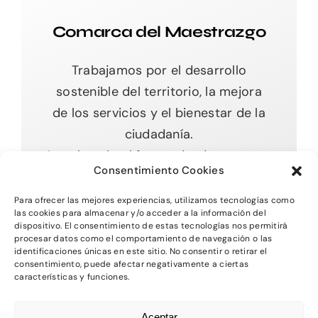
Comarca del Maestrazgo
Trabajamos por el desarrollo
sostenible del territorio, la mejora
de los servicios y el bienestar de la
ciudadanía.
Impulsando el futuro desde nuestras
Consentimiento Cookies
raíces.
Para ofrecer las mejores experiencias, utilizamos tecnologías como
las cookies para almacenar y/o acceder a la información del
dispositivo. El consentimiento de estas tecnologías nos permitirá
procesar datos como el comportamiento de navegación o las
Toggle
identificaciones únicas en este sitio. No consentir o retirar el
Navigation
consentimiento, puede afectar negativamente a ciertas
características y funciones.
Inicio
2026 - Comarca del MAestrazgo -
Protección
Aceptar