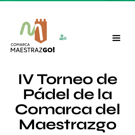
Skip
to
content
Toggle
Navigat
Inicio
IV Torneo de
Quienes somos
Pádel de la
Comarca del
Departamentos
Maestrazgo
Actualidad