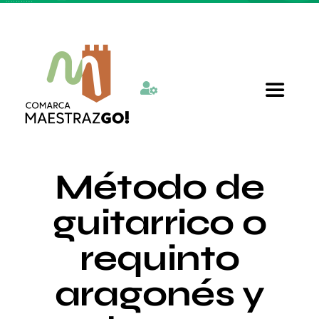
Skip
to
content
Toggle
Navigat
Inicio
Método de
Quienes somos
guitarrico o
requinto
Departamentos
aragonés y
Actualidad