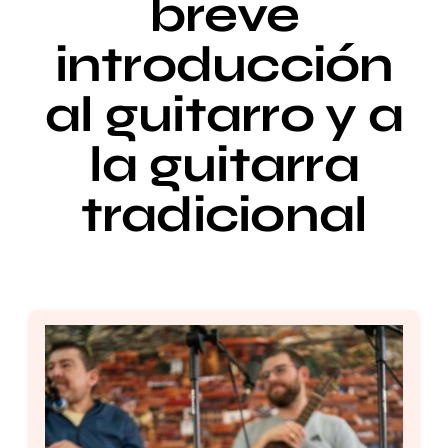
breve
introducción
Setas
al guitarro y a
Contacto
la guitarra
tradicional