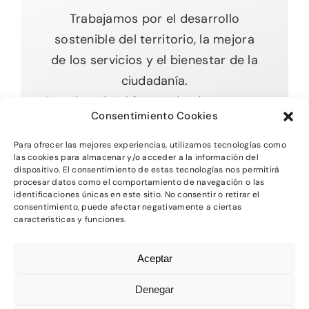
Trabajamos por el desarrollo
sostenible del territorio, la mejora
de los servicios y el bienestar de la
ciudadanía.
Impulsando el futuro desde nuestras
Consentimiento Cookies
raíces.
Para ofrecer las mejores experiencias, utilizamos tecnologías como
las cookies para almacenar y/o acceder a la información del
dispositivo. El consentimiento de estas tecnologías nos permitirá
procesar datos como el comportamiento de navegación o las
Toggle
identificaciones únicas en este sitio. No consentir o retirar el
Navigation
consentimiento, puede afectar negativamente a ciertas
características y funciones.
Inicio
2026 - Comarca del MAestrazgo -
Protección
Aceptar
de Datos
-
Aviso Legal
-
Política de Privacidad
Quienes somos
-
Política de Cookies
Denegar