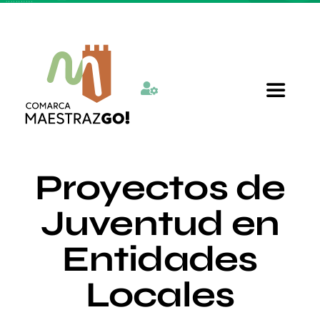
Skip
to
content
Toggle
Navigat
Inicio
Proyectos de
Quienes somos
Juventud en
Entidades
Departamentos
Locales
Actualidad