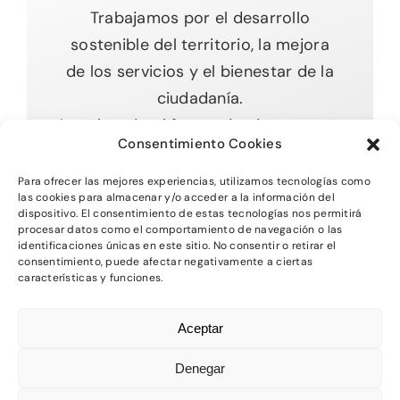
Trabajamos por el desarrollo
sostenible del territorio, la mejora
de los servicios y el bienestar de la
ciudadanía.
Impulsando el futuro desde nuestras
Consentimiento Cookies
raíces.
Para ofrecer las mejores experiencias, utilizamos tecnologías como
las cookies para almacenar y/o acceder a la información del
dispositivo. El consentimiento de estas tecnologías nos permitirá
procesar datos como el comportamiento de navegación o las
Toggle
identificaciones únicas en este sitio. No consentir o retirar el
Navigation
consentimiento, puede afectar negativamente a ciertas
características y funciones.
Inicio
2026 - Comarca del MAestrazgo -
Protección
Aceptar
de Datos
-
Aviso Legal
-
Política de Privacidad
Quienes somos
-
Política de Cookies
Denegar
Departamentos