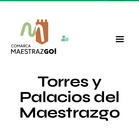
Skip
to
content
Toggle
Navigat
Inicio
Torres y
Quienes somos
Palacios del
Maestrazgo
Departamentos
Actualidad