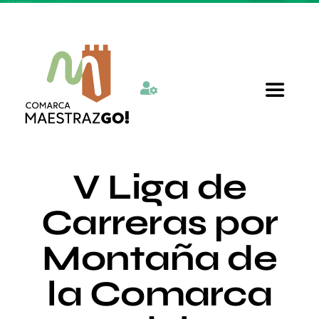
Skip
to
content
Toggle
Navigat
Inicio
V Liga de
Quienes somos
Carreras por
Montaña de
Departamentos
la Comarca
Actualidad