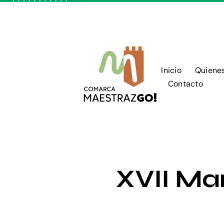
Skip
to
content
Inicio
Quiene
Contacto
XVII M