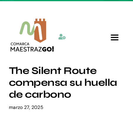
Skip
to
content
Toggle
Navigat
Inicio
The Silent Route
compensa su huella
Quienes somos
de carbono
Departamentos
marzo 27, 2025
Actualidad