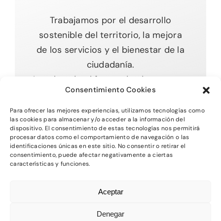
Trabajamos por el desarrollo
sostenible del territorio, la mejora
de los servicios y el bienestar de la
ciudadanía.
Impulsando el futuro desde nuestras
Consentimiento Cookies
raíces.
Para ofrecer las mejores experiencias, utilizamos tecnologías como
las cookies para almacenar y/o acceder a la información del
dispositivo. El consentimiento de estas tecnologías nos permitirá
procesar datos como el comportamiento de navegación o las
Toggle
identificaciones únicas en este sitio. No consentir o retirar el
Navigation
consentimiento, puede afectar negativamente a ciertas
características y funciones.
Inicio
2026 - Comarca del MAestrazgo -
Protección
Aceptar
de Datos
-
Aviso Legal
-
Política de Privacidad
Quienes somos
-
Política de Cookies
Denegar