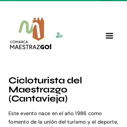
Skip
to
content
Toggle
Navigat
Inicio
Cicloturista del
Quienes somos
Maestrazgo
(Cantavieja)
Departamentos
Este evento nace en el año 1986 como
Actualidad
fomento de la unión del turismo y el deporte,