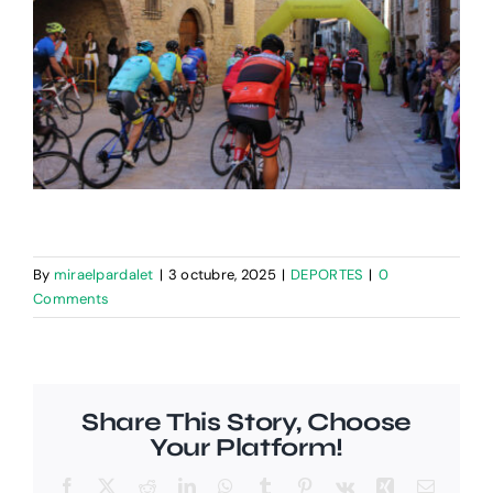
By
miraelpardalet
|
3 octubre, 2025
|
DEPORTES
|
0
Comments
Share This Story, Choose
Your Platform!
Facebook
X
Reddit
LinkedIn
WhatsApp
Tumblr
Pinterest
Vk
Xing
Email