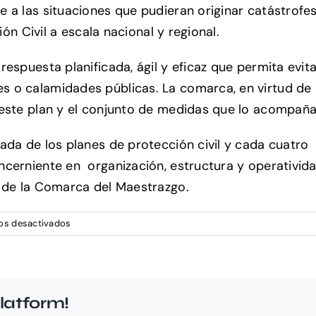
e a las situaciones que pudieran originar catástrofe
ión Civil a escala nacional y regional.
respuesta planificada, ágil y eficaz que permita evit
o calamidades públicas. La comarca, en virtud de lo 
r este plan y el conjunto de medidas que lo acompañ
ada de los planes de protección civil y cada cuatro
cerniente en organización, estructura y operatividad
l de la Comarca del Maestrazgo.
en
os desactivados
Plan
Comarcal
de
Emergencias
latform!
de
Protección