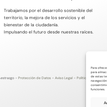
Trabajamos por el desarrollo sostenible del
territorio, la mejora de los servicios y el
bienestar de la ciudadanía.
Impulsando el futuro desde nuestras raíces.
Para ofrece
para almace
de estas t
estrazgo -
Protección de Datos
-
Aviso Legal
-
Política de Privac
navegación o
consentimie
funciones.
A