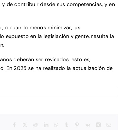
s y de contribuir desde sus competencias, y en
ar, o cuando menos minimizar, las
expuesto en la legislación vigente, resulta la
an.
 años deberán ser revisados, esto es,
. En 2025 se ha realizado la actualización de
Facebook
X
Reddit
LinkedIn
WhatsApp
Tumblr
Pinterest
Vk
Xing
Email