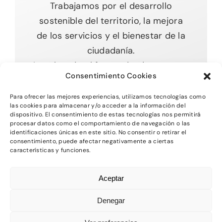
Trabajamos por el desarrollo
sostenible del territorio, la mejora
de los servicios y el bienestar de la
ciudadanía.
Impulsando el futuro desde nuestras
Consentimiento Cookies
raíces.
Para ofrecer las mejores experiencias, utilizamos tecnologías como
las cookies para almacenar y/o acceder a la información del
dispositivo. El consentimiento de estas tecnologías nos permitirá
procesar datos como el comportamiento de navegación o las
Toggle
identificaciones únicas en este sitio. No consentir o retirar el
Navigation
consentimiento, puede afectar negativamente a ciertas
características y funciones.
Inicio
2026 - Comarca del MAestrazgo -
Protección
Aceptar
de Datos
-
Aviso Legal
-
Política de Privacidad
Quienes somos
-
Política de Cookies
Denegar
Departamentos