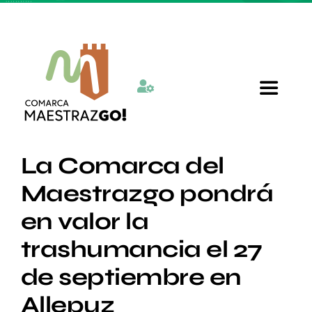
Skip
to
content
Toggle
Navigat
Inicio
La Comarca del
Maestrazgo pondrá
Quienes somos
en valor la
trashumancia el 27
Departamentos
de septiembre en
Actualidad
Allepuz