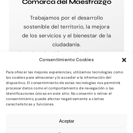
Comarca del Maestrazgo
Trabajamos por el desarrollo
sostenible del territorio, la mejora
de los servicios y el bienestar de la
ciudadanía.
Impulsando el futuro desde nuestras
Consentimiento Cookies
raíces.
Para ofrecer las mejores experiencias, utilizamos tecnologías como
las cookies para almacenar y/o acceder a la información del
dispositivo. El consentimiento de estas tecnologías nos permitirá
procesar datos como el comportamiento de navegación o las
Toggle
identificaciones únicas en este sitio. No consentir o retirar el
Navigation
consentimiento, puede afectar negativamente a ciertas
características y funciones.
Inicio
2026 - Comarca del MAestrazgo -
Protección
Aceptar
de Datos
-
Aviso Legal
-
Política de Privacidad
Quienes somos
-
Política de Cookies