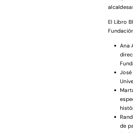
alcaldesas
El Libro 
Fundación
Ana A
direc
Fund
José 
Unive
Mart
espec
histó
Rand 
de pa