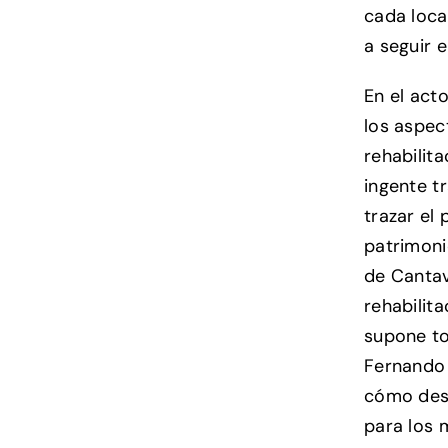
cada loca
a seguir 
En el act
los aspec
rehabilit
ingente t
trazar el
patrimonio
de Cantav
rehabilita
supone to
Fernando 
cómo desd
para los 