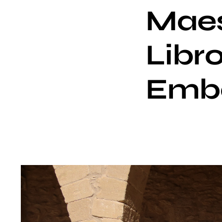
Maes
Libr
Embe