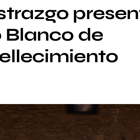
trazgo present
o Blanco de
llecimiento