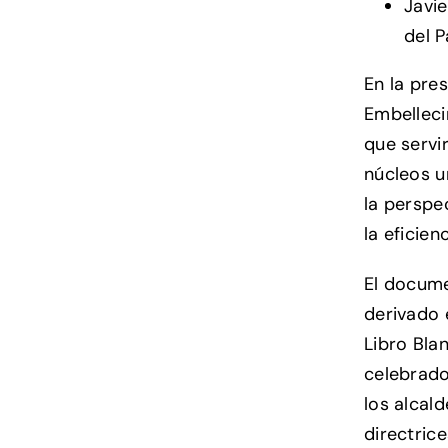
Javi
del P
En la pre
Embelleci
que servi
núcleos u
la perspe
la eficien
El docume
derivado 
Libro Bla
celebrado
los alcal
directric