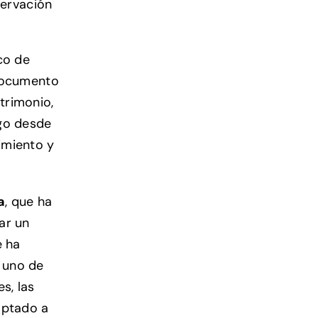
servación
co de
 documento
trimonio,
zgo desde
cimiento y
a
, que ha
ar un
e ha
 uno de
s, las
aptado a