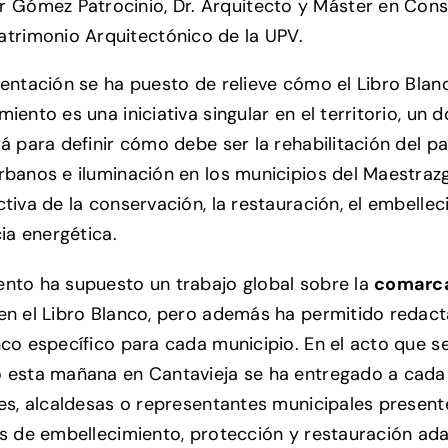
er Gómez Patrocinio, Dr. Arquitecto y Máster en Con
atrimonio Arquitectónico de la UPV.
sentación se ha puesto de relieve cómo el Libro Blan
miento es una iniciativa singular en el territorio, un
rá para definir cómo debe ser la rehabilitación del pa
rbanos e iluminación en los municipios del Maestra
ctiva de la conservación, la restauración, el embelle
cia energética.
nto ha supuesto un trabajo global sobre la
comarc
en el Libro Blanco, pero además ha permitido redact
nco específico para cada municipio. En el acto que s
 esta mañana en Cantavieja se ha entregado a cada
des, alcaldesas o representantes municipales presente
es de embellecimiento, protección y restauración ad