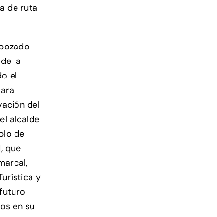
ja de ruta
sbozado
 de la
do el
para
vación del
el alcalde
plo de
d, que
marcal,
urística y
futuro
los en su