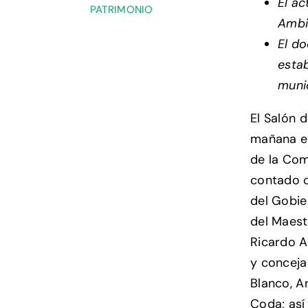
El a
PATRIMONIO
Ambi
El do
estab
munic
El Salón 
mañana el
de la Com
contado c
del Gobie
del Maest
Ricardo A
y conceja
Blanco, A
Coda; así