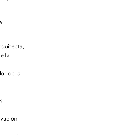
a
rquitecta,
e la
dor de la
s
rvación