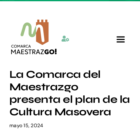
Skip
to
content
Toggle
Navigat
Inicio
La Comarca del
Maestrazgo
Quienes somos
presenta el plan de la
Cultura Masovera
Departamentos
mayo 15, 2024
Actualidad