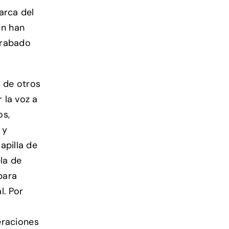
arca del
ón han
grabado
s de otros
 la voz a
os,
 y
apilla de
la de
para
l. Por
neraciones