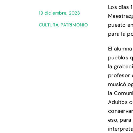
Los días 
19 diciembre, 2023
Maestrazg
puesto en
CULTURA
,
PATRIMONIO
para la po
El alumna
pueblos q
la grabac
profesor 
musicólog
la Comuni
Adultos 
conservar
eso, para
interpreta