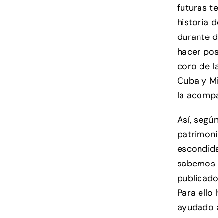
futuras t
historia 
durante d
hacer pos
coro de l
Cuba y Mir
la acomp
Así, segú
patrimoni
escondida
sabemos q
publicado
Para ello
ayudado a