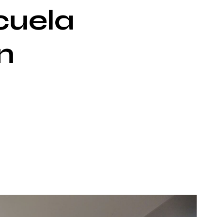
cuela
n