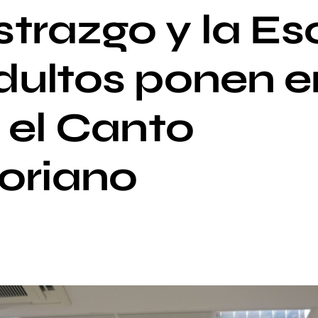
trazgo y la Es
dultos ponen e
 el Canto
oriano