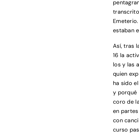
pentagram
transcrit
Emeterio.
estaban e
Así, tras 
16 la act
los y las
quien exp
ha sido e
y porqué 
coro de l
en partes
con canci
curso pas