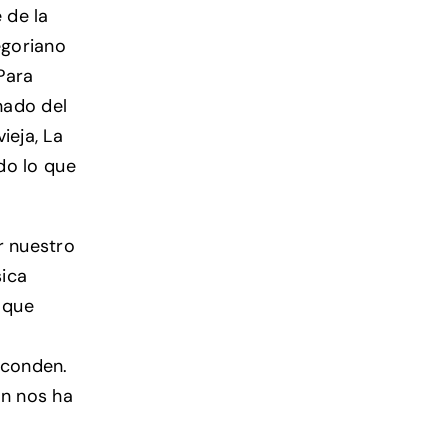
 de la
egoriano
Para
nado del
ieja, La
odo lo que
r nuestro
sica
 que
sconden.
n nos ha