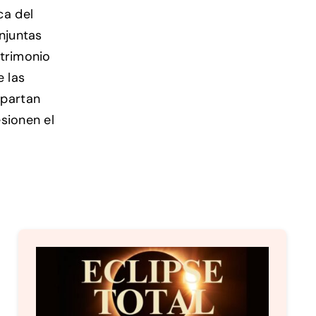
ca del
njuntas
atrimonio
e las
mpartan
sionen el