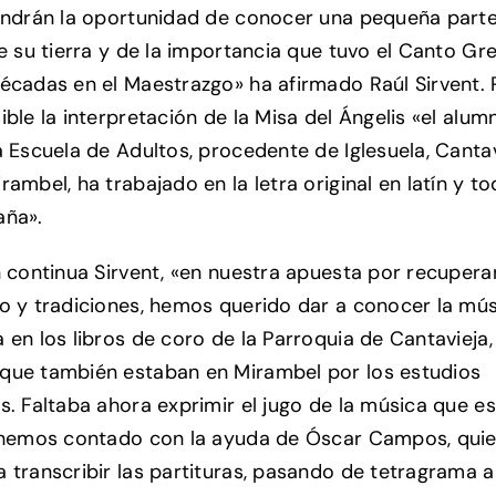
endrán la oportunidad de conocer una pequeña parte
de su tierra y de la importancia que tuvo el Canto Gr
écadas en el Maestrazgo» ha afirmado Raúl Sirvent. 
ible la interpretación de la Misa del Ángelis «el alum
a Escuela de Adultos, procedente de Iglesuela, Cantav
ambel, ha trabajado en la letra original en latín y t
aña».
n continua Sirvent, «en nuestra apuesta por recupera
o y tradiciones, hemos querido dar a conocer la mú
 en los libros de coro de la Parroquia de Cantavieja,
ue también estaban en Mirambel por los estudios
s. Faltaba ahora exprimir el jugo de la música que e
 hemos contado con la ayuda de Óscar Campos, quie
 transcribir las partituras, pasando de tetragrama a