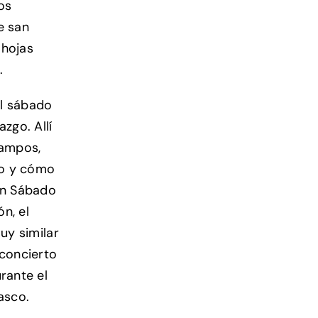
os
e san
 hojas
.
 el sábado
zgo. Allí
Campos,
oro y cómo
 en Sábado
n, el
uy similar
 concierto
rante el
asco.