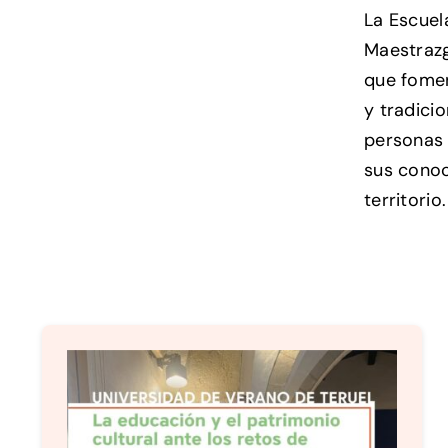
La Escuel
Maestrazg
que fomen
y tradici
personas
sus conoc
territorio.