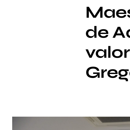
Maes
de A
valor
Greg