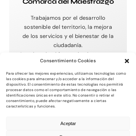
Comarca del Maestrazgo
Trabajamos por el desarrollo
sostenible del territorio, la mejora
de los servicios y el bienestar de la
ciudadanía.
Impulsando el futuro desde nuestras
Consentimiento Cookies
raíces.
Para ofrecer las mejores experiencias, utilizamos tecnologías como
las cookies para almacenar y/o acceder a la información del
dispositivo. El consentimiento de estas tecnologías nos permitirá
procesar datos como el comportamiento de navegación o las
Toggle
identificaciones únicas en este sitio. No consentir o retirar el
Navigation
consentimiento, puede afectar negativamente a ciertas
características y funciones.
Inicio
2026 - Comarca del MAestrazgo -
Protección
Aceptar
de Datos
-
Aviso Legal
-
Política de Privacidad
Quienes somos
-
Política de Cookies