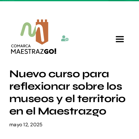
Skip
to
content
Toggle
Navigat
Inicio
Nuevo curso para
reflexionar sobre los
Quienes somos
museos y el territorio
en el Maestrazgo
Departamentos
mayo 12, 2025
Actualidad