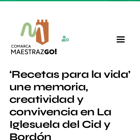
Skip
to
content
Toggle
Navigat
Inicio
‘Recetas para la vida’
une memoria,
Quienes somos
creatividad y
convivencia en La
Departamentos
Iglesuela del Cid y
Actualidad
Bordón