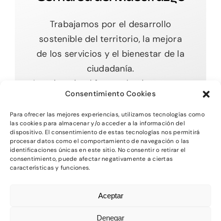
Trabajamos por el desarrollo
sostenible del territorio, la mejora
de los servicios y el bienestar de la
ciudadanía.
Impulsando el futuro desde nuestras
Consentimiento Cookies
raíces.
Para ofrecer las mejores experiencias, utilizamos tecnologías como
las cookies para almacenar y/o acceder a la información del
dispositivo. El consentimiento de estas tecnologías nos permitirá
procesar datos como el comportamiento de navegación o las
Toggle
identificaciones únicas en este sitio. No consentir o retirar el
Navigation
consentimiento, puede afectar negativamente a ciertas
características y funciones.
Inicio
2026 - Comarca del MAestrazgo -
Protección
Aceptar
de Datos
-
Aviso Legal
-
Política de Privacidad
Quienes somos
-
Política de Cookies
Denegar