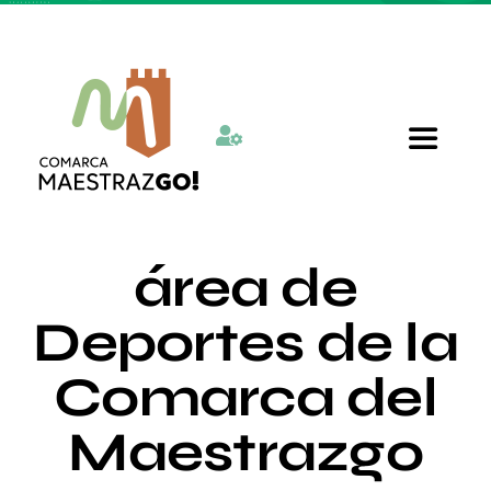
Skip
to
content
Toggle
Navigat
Inicio
área de
Quienes somos
Deportes de la
Comarca del
Departamentos
Maestrazgo
Actualidad