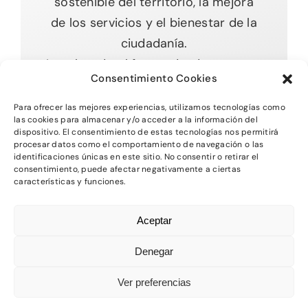
sostenible del territorio, la mejora
de los servicios y el bienestar de la
ciudadanía.
Impulsando el futuro desde nuestras
Consentimiento Cookies
raíces.
Para ofrecer las mejores experiencias, utilizamos tecnologías como
las cookies para almacenar y/o acceder a la información del
dispositivo. El consentimiento de estas tecnologías nos permitirá
procesar datos como el comportamiento de navegación o las
Toggle
identificaciones únicas en este sitio. No consentir o retirar el
Navigation
consentimiento, puede afectar negativamente a ciertas
características y funciones.
Inicio
2026 - Comarca del MAestrazgo -
Protección
Aceptar
de Datos
-
Aviso Legal
-
Política de Privacidad
Quienes somos
-
Política de Cookies
Denegar
Departamentos
Ver preferencias