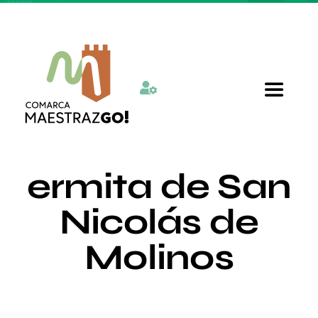
Skip
to
content
Toggle
Navigat
Inicio
ermita de San
Quienes somos
Nicolás de
Molinos
Departamentos
Actualidad