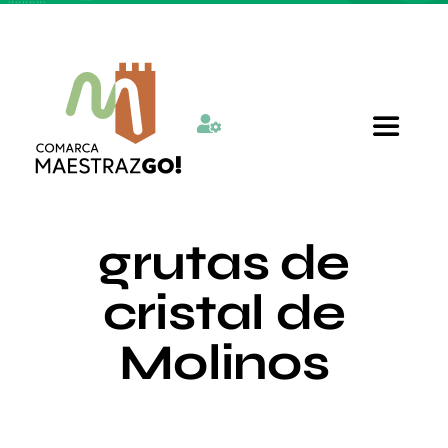
Skip
to
content
Toggle
Navigat
Inicio
grutas de
Quienes somos
cristal de
Molinos
Departamentos
Actualidad