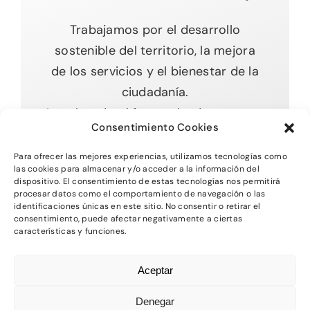
Trabajamos por el desarrollo
sostenible del territorio, la mejora
de los servicios y el bienestar de la
ciudadanía.
Impulsando el futuro desde nuestras
Consentimiento Cookies
raíces.
Para ofrecer las mejores experiencias, utilizamos tecnologías como
las cookies para almacenar y/o acceder a la información del
dispositivo. El consentimiento de estas tecnologías nos permitirá
procesar datos como el comportamiento de navegación o las
Toggle
identificaciones únicas en este sitio. No consentir o retirar el
Navigation
consentimiento, puede afectar negativamente a ciertas
características y funciones.
Inicio
2026 - Comarca del MAestrazgo -
Protección
Aceptar
de Datos
-
Aviso Legal
-
Política de Privacidad
Quienes somos
-
Política de Cookies
Denegar