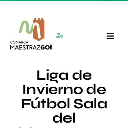
Skip
to
content
Toggle
Navigat
Inicio
Liga de
Quienes somos
Invierno de
Fútbol Sala
Departamentos
del
Actualidad