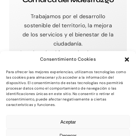
Comarca del Maestrazgo
Trabajamos por el desarrollo
sostenible del territorio, la mejora
de los servicios y el bienestar de la
ciudadanía.
Impulsando el futuro desde nuestras
Consentimiento Cookies
raíces.
Para ofrecer las mejores experiencias, utilizamos tecnologías como
las cookies para almacenar y/o acceder a la información del
dispositivo. El consentimiento de estas tecnologías nos permitirá
procesar datos como el comportamiento de navegación o las
Toggle
identificaciones únicas en este sitio. No consentir o retirar el
Navigation
consentimiento, puede afectar negativamente a ciertas
características y funciones.
Inicio
2026 - Comarca del MAestrazgo -
Protección
Aceptar
de Datos
-
Aviso Legal
-
Política de Privacidad
Quienes somos
-
Política de Cookies
Denegar