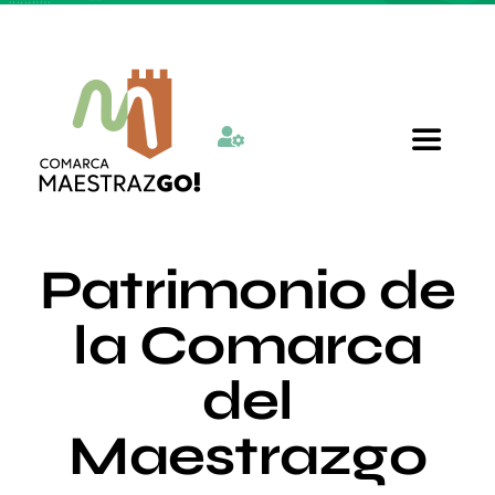
Skip
to
content
Toggle
Navigat
Inicio
Patrimonio de
Quienes somos
la Comarca
del
Departamentos
Maestrazgo
Actualidad